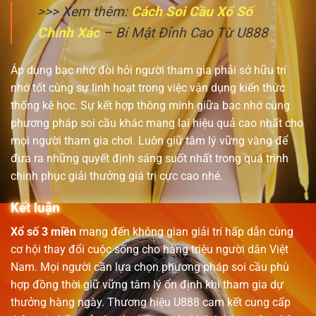
>>> Xem thêm:
Cách Soi Cầu Xổ Số
Chính Xác
– Bí Mật Đỉnh Cao Từ U888
Áp dụng bạc nhớ đòi hỏi người tham gia phải sở hữu trí
nhớ tốt cùng sự linh hoạt trong việc vận dụng kiến thức
thống kê học. Sự kết hợp thông minh giữa bạc nhớ cùng
phương pháp soi cầu khác mang lại hiệu quả cao nhất cho
mọi người tham gia chơi. Luôn giữ tâm lý vững vàng để
đưa ra những quyết định sáng suốt nhất trong quá trình
chinh phục giải thưởng giá trị cực cao nhé.
Kết luận
Xổ số 3 miền
mang đến không gian giải trí hấp dẫn cùng
cơ hội thay đổi cuộc sống cho hàng triệu người dân Việt
Nam. Mọi người cần lựa chọn phương pháp soi cầu phù
hợp đồng thời giữ vững tâm lý ổn định khi tham gia dự
thưởng hàng ngày. Thương hiệu U888 cam kết cung cấp