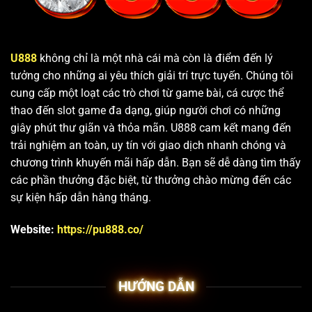
U888
không chỉ là một nhà cái mà còn là điểm đến lý
tưởng cho những ai yêu thích giải trí trực tuyến. Chúng tôi
cung cấp một loạt các trò chơi từ game bài, cá cược thể
thao đến slot game đa dạng, giúp người chơi có những
giây phút thư giãn và thỏa mãn. U888 cam kết mang đến
trải nghiệm an toàn, uy tín với giao dịch nhanh chóng và
chương trình khuyến mãi hấp dẫn. Bạn sẽ dễ dàng tìm thấy
các phần thưởng đặc biệt, từ thưởng chào mừng đến các
sự kiện hấp dẫn hàng tháng.
Website:
https://pu888.co/
HƯỚNG DẪN