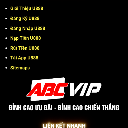
Giới Thiệu U888
Đăng Ký U888
Đăng Nhập U888
Nạp Tiền U888
Rút Tiền U888
Tải App U888
Sitemaps
LIÊN KẾT NHANH