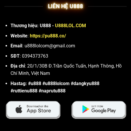
LIÊN HỆ U888
Thương hiệu: U888 -
U888LOL.COM
Website
:
https://pu888.co/
Email
:
u888lolcom@gmail.com
SĐT
: 0394373763
Địa
chỉ
: 20/1/30B Đ.Trần Quốc Tuấn, Hạnh Thông, Hồ
Chí Minh, Việt Nam
Hastag: #u888 #u888lolcom #dangkyu888
#ruttienu888 #naprutu888