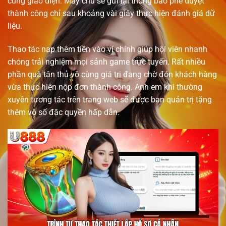
cùng giao diện. Máy chủ sẽ gửi lại thông báo phê duyệt
thành công chỉ sau khoảng vài giây thực hiện đánh giá dữ
liệu.
Thao tác nạp thêm tiền vào ví chính giúp hội viên nhanh
chóng trải nghiệm mọi sảnh game trực tuyến. Rất nhiều
phần quà tân thủ vô cùng giá trị đang chờ đón khách hàng
vừa thực hiện nộp đơn thành công. Anh em khi thường
xuyên tương tác trên trang web sẽ được ban quản trị tặng
thêm vô số đặc quyền hấp dẫn.