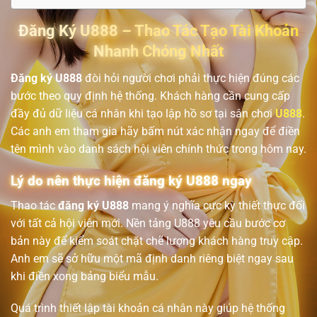
Đăng Ký U888 – Thao Tác Tạo Tài Khoản
Nhanh Chóng Nhất
Đăng ký U888
đòi hỏi người chơi phải thực hiện đúng các
bước theo quy định hệ thống. Khách hàng cần cung cấp
đầy đủ dữ liệu cá nhân khi tạo lập hồ sơ tại sân chơi
U888
.
Các anh em tham gia hãy bấm nút xác nhận ngay để điền
tên mình vào danh sách hội viên chính thức trong hôm nay.
Lý do nên thực hiện đăng ký U888 ngay
Thao tác
đăng ký U888
mang ý nghĩa cực kỳ thiết thực đối
với tất cả hội viên mới. Nền tảng U888 yêu cầu bước cơ
bản này để kiểm soát chặt chẽ lượng khách hàng truy cập.
Anh em sẽ sở hữu một mã định danh riêng biệt ngay sau
khi điền xong bảng biểu mẫu.
Quá trình thiết lập tài khoản cá nhân này giúp hệ thống