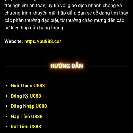
trải nghiệm an toàn, uy tín với giao dịch nhanh chóng và
chương trình khuyến mãi hấp dẫn. Bạn sẽ dễ dàng tìm thấy
các phần thưởng đặc biệt, từ thưởng chào mừng đến các
sự kiện hấp dẫn hàng tháng.
Website:
https://pu888.co/
HƯỚNG DẪN
Giới Thiệu U888
Đăng Ký U888
Đăng Nhập U888
Nạp Tiền U888
Rút Tiền U888