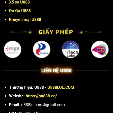
Xổ số U888
Đá Gà U888
Khuyến mại U888
LIÊN HỆ U888
Thương hiệu: U888 -
U888LOL.COM
Website
:
https://pu888.co/
Email
:
u888lolcom@gmail.com