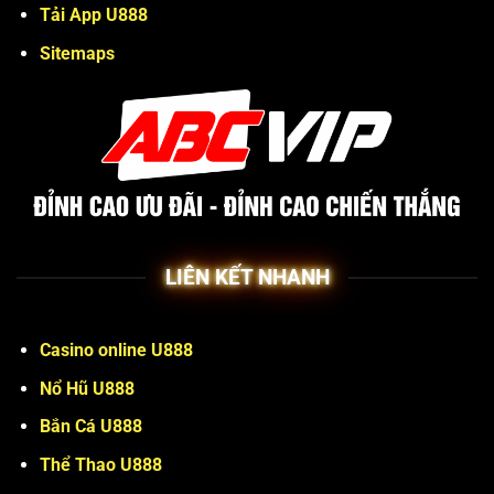
Tải App U888
Sitemaps
LIÊN KẾT NHANH
Casino online U888
Nổ Hũ U888
Bắn Cá U888
Thể Thao U888