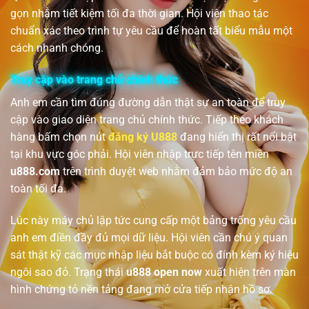
gọn nhằm tiết kiệm tối đa thời gian. Hội viên thao tác
chuẩn xác theo trình tự yêu cầu để hoàn tất biểu mẫu một
cách nhanh chóng.
Truy cập vào trang chủ chính thức
Anh em cần tìm đúng đường dẫn thật sự an toàn để truy
cập vào giao diện trang chủ chính thức. Tiếp theo khách
hàng bấm chọn nút
đăng ký U888
đang hiển thị rất nổi bật
tại khu vực góc phải. Hội viên nhập trực tiếp tên miền
u888.com
trên trình duyệt web nhằm đảm bảo mức độ an
toàn tối đa.
Lúc này máy chủ lập tức cung cấp một bảng trống yêu cầu
anh em điền đầy đủ mọi dữ liệu. Hội viên cần chú ý quan
sát thật kỹ các mục nhập liệu bắt buộc có đính kèm ký hiệu
ngôi sao đỏ. Trạng thái
u888 open now
xuất hiện trên màn
hình chứng tỏ nền tảng đang mở cửa tiếp nhận hồ sơ.