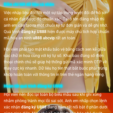
Điền chi tiết dữ liệu cá nhân
Việc nhập liệu đòi hỏi một sự tập trung tuyệt đối để hồ sơ
cá nhân đạt được độ chuẩn xác. Tại ô tên đăng nhập thì
anh em cần tạo ra một chuỗi ký tự đơn giản và dễ ghi nhớ.
Quá trình
đăng ký U888
hiện được máy chủ tích hợp chuẩn
mã hóa an ninh
u888 abcvip
rất an toàn.
Hội viên phải tạo mật khẩu bảo vệ bằng cách xen kẽ giữa
các chữ in hoa cùng với ký tự số. Khai báo đúng số điện
thoại chính chủ sẽ giúp hệ thống gửi mã xác minh OTP về
máy cực kỳ nhanh. Dữ liệu họ tên thật bắt buộc phải trùng
khớp hoàn toàn với thông tin in trên thẻ ngân hàng riêng.
Hoàn tất quá trình đăng ký U888
Hội viên nên đọc lại toàn bộ biểu mẫu sau khi ghi xong
nhằm phòng tránh mọi lỗi sai sót. Anh em nhấp chọn lệnh
xác nhận
đăng ký U888
đang nằm rất nổi bật ở phần dưới