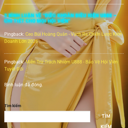
2 BÌNH LUẬN VỀ “
ĐIỀU KHOẢN ĐIỀU KIỆN U888 –
CHI TIẾT CHO MỌI HỘI VIÊN
”
Pingback:
Ceo Bùi Hoàng Quân - Vạch Ra Chiến Lược Kinh
Doanh Lớn 2026
Pingback:
Miễn Trừ Trách Nhiệm U888 - Bảo Vệ Hội Viên
Tuyệt Đối
Bình luận đã đóng.
Tìm kiếm
TÌM
KIẾM