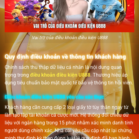
Vai trò của điều khoản điều kiện U888
Quy định điều khoản về thông tin khách hàng
Chính sách thu thập dữ liệu cá nhân là nội dung quan
trọng trong
điều khoản điều kiện U888
. Thương hiệu áp
dụng tiêu chuẩn bảo mật quốc tế bảo vệ thông tin hội viên.
Điều khoản điều kiện U888 yêu cầu xác thực
Khách hàng cần cung cấp 2 loại giấy tờ tùy thân ngay từ
lần tạo lập tài khoản cá cược mới. Hệ thống đối chiếu dữ
liệu với ngân hàng trong 15 phút nhằm xác minh danh tính
người dùng chính xác. Nhà cái yêu cầu cập nhật lại chứng
minh thư định kỳ theo đúng luật lệ quy định đã ban hành.