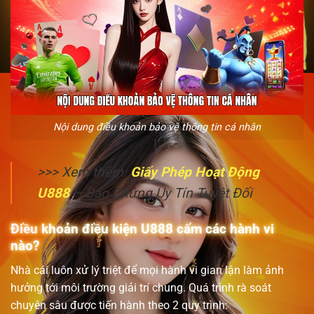
Nội dung điều khoản bảo vệ thông tin cá nhân
>>> Xem thêm:
Giấy Phép Hoạt Động
U888
– Bảo Chứng Uy Tín Tuyệt Đối
Điều khoản điều kiện U888 cấm các hành vi
nào?
Nhà cái luôn xử lý triệt để mọi hành vi gian lận làm ảnh
hưởng tới môi trường giải trí chung. Quá trình rà soát
chuyên sâu được tiến hành theo 2 quy trình: