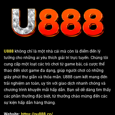
U888
không chỉ là một nhà cái mà còn là điểm đến lý
tưởng cho những ai yêu thích giải trí trực tuyến. Chúng tôi
cung cấp một loạt các trò chơi từ game bài, cá cược thể
thao đến slot game đa dạng, giúp người chơi có những
giây phút thư giãn và thỏa mãn. U888 cam kết mang đến
trải nghiệm an toàn, uy tín với giao dịch nhanh chóng và
chương trình khuyến mãi hấp dẫn. Bạn sẽ dễ dàng tìm thấy
các phần thưởng đặc biệt, từ thưởng chào mừng đến các
sự kiện hấp dẫn hàng tháng.
Website:
https://pu888.co/