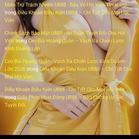
Miễn Trừ Trách Nhiệm U888 - Bảo Vệ Hội Viên Tuyệt Đối
trong
Điều Khoản Điều Kiện U888 – Chi Tiết Cho Mọi Hội
Viên
Chính Sách Bảo Mật U888 - An Toàn Tuyệt Đối Cho Hội
Viên
trong
Ceo Bùi Hoàng Quân – Vạch Ra Chiến Lược
Kinh Doanh Lớn
Ceo Bùi Hoàng Quân - Vạch Ra Chiến Lược Kinh Doanh
Lớn 2026
trong
Điều Khoản Điều Kiện U888 – Chi Tiết Cho
Mọi Hội Viên
Điều Khoản Điều Kiện U888 - Chi Tiết Cho Mọi Hội Viên
trong
Giấy Phép Hoạt Động U888 – Bảo Chứng Uy Tín
Tuyệt Đối