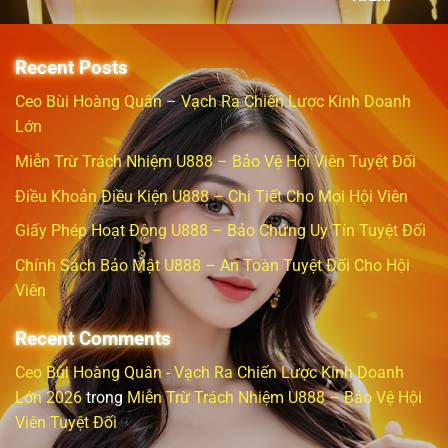
Recent Posts
Ceo Bùi Hoàng Quân – Vạch Ra Chiến Lược Kinh Doanh
Lớn
Miễn Trừ Trách Nhiệm U888 – Bảo Vệ Hội Viên Tuyệt Đối
Điều Khoản Điều Kiện U888 – Chi Tiết Cho Mọi Hội Viên
Giấy Phép Hoạt Động U888 – Bảo Chứng Uy Tín Tuyệt Đối
Chính Sách Bảo Mật U888 – An Toàn Tuyệt Đối Cho Hội
Viên
Recent Comments
Ceo Bùi Hoàng Quân - Vạch Ra Chiến Lược Kinh Doanh
Lớn 2026
trong
Miễn Trừ Trách Nhiệm U888 – Bảo Vệ Hội
Viên Tuyệt Đối