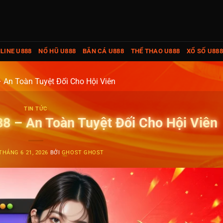
LINE U888
NỔ HŨ U888
BẮN CÁ U888
THỂ THAO U888
XỔ SỐ U888
 An Toàn Tuyệt Đối Cho Hội Viên
TIN TỨC
8 – An Toàn Tuyệt Đối Cho Hội Viên
THÁNG 6 21, 2026
BỞI
GHOST GHOST