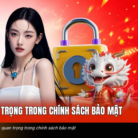
 quan trọng trong chính sách bảo mật