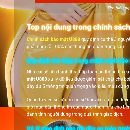
Tìm hiểu ng
Top nội dung trong chính sác
Chính sách bảo mật U888
quy định cụ thể 3 nguyê
phải nắm rõ 100% các thông tin quan trọng sau:
Quy định thu thập trong chính sách bảo
Nhà cái sẽ tiến hành thu thập toàn bộ thông tin cá
mật U888
xử lý dữ liệu được giám sát chặt chẽ b
đầy đủ 5 thông tin quan trọng vào biểu mẫu đăng 
Quản trị viên sẽ lưu trữ hồ sơ hội viên an toàn tuy
giờ mua bán thông tin của người tham gia cho bê
danh tính người dùng trong quá trình giao dịch.
Xử lý giao dịch nạp rút tiền an toàn tuyệ