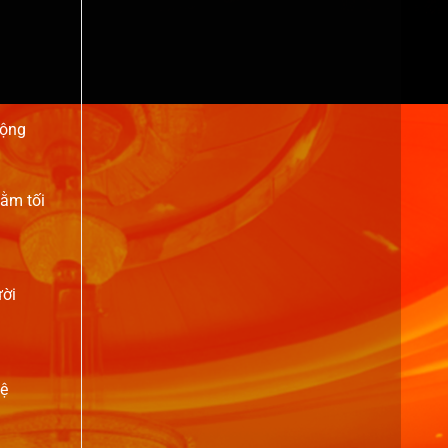
động
hằm tối
ười
hệ