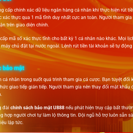
 cấp chính xác dữ liệu ngân hàng cá nhân khi thực hiện rút tiề
xác thực qua 1 mã tĩnh duy nhất cực an toàn. Người tham gia 
n trên giao diện chính.
cấp mã số xác thực tĩnh cho bất kỳ 1 cá nhân nào khác. Mọi lịc
 máy chủ đặt tại nước ngoài. Lệnh rút tiền tài khoản sẽ tự động
c bảo mật
n cá nhân trong suốt quá trình tham gia cá cược. Bạn tuyệt đối
thức giao tiếp gián tiếp. Người tham gia nên thay đổi mật khẩu 
.
g đài
chính sách bảo mật U888
nếu phát hiện truy cập bất thườ
g hợp người chơi tự làm lộ thông tin. Đội ngũ hỗ trợ luôn sẵn sà
ệu lập tức.