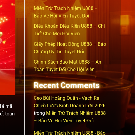
Miễn Trừ Trách Nhiệm U888 –
Bảo Vệ Hội Viên Tuyệt Đối
Điều Khoản Điều Kiện U888 – Chi
Tiết Cho Mọi Hội Viên
Giấy Phép Hoạt Động U888 – Bảo
Chứng Uy Tín Tuyệt Đối
Chính Sách Bảo Mật U888 – An
Toàn Tuyệt Đối Cho Hội Viên
Recent Comments
Ceo Bùi Hoàng Quân - Vạch Ra
Chiến Lược Kinh Doanh Lớn 2026
 đã mã
trong
Miễn Trừ Trách Nhiệm U888
ết toàn
– Bảo Vệ Hội Viên Tuyệt Đối
Miễn Trừ Trách Nhiệm U888 - Bảo