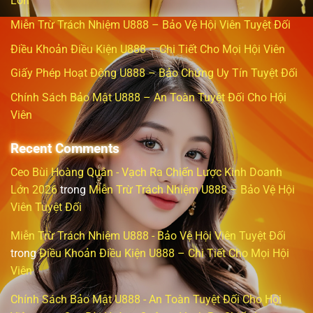
Lớn
Miễn Trừ Trách Nhiệm U888 – Bảo Vệ Hội Viên Tuyệt Đối
Điều Khoản Điều Kiện U888 – Chi Tiết Cho Mọi Hội Viên
Giấy Phép Hoạt Động U888 – Bảo Chứng Uy Tín Tuyệt Đối
Chính Sách Bảo Mật U888 – An Toàn Tuyệt Đối Cho Hội
Viên
Recent Comments
Ceo Bùi Hoàng Quân - Vạch Ra Chiến Lược Kinh Doanh
Lớn 2026
trong
Miễn Trừ Trách Nhiệm U888 – Bảo Vệ Hội
Viên Tuyệt Đối
Miễn Trừ Trách Nhiệm U888 - Bảo Vệ Hội Viên Tuyệt Đối
trong
Điều Khoản Điều Kiện U888 – Chi Tiết Cho Mọi Hội
Viên
Chính Sách Bảo Mật U888 - An Toàn Tuyệt Đối Cho Hội