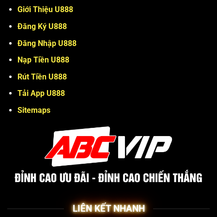
Giới Thiệu U888
Đăng Ký U888
Đăng Nhập U888
Nạp Tiền U888
Rút Tiền U888
Tải App U888
Sitemaps
LIÊN KẾT NHANH