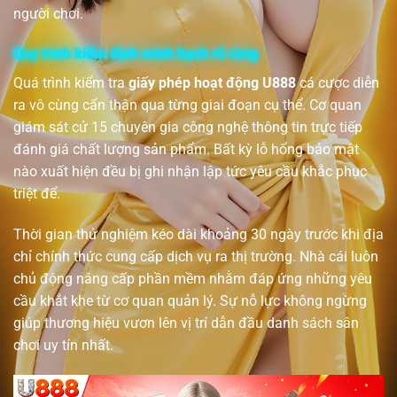
người chơi.
Quy trình kiểm định minh bạch rõ ràng
Quá trình kiểm tra
giấy phép hoạt động U888
cá cược diễn
ra vô cùng cẩn thận qua từng giai đoạn cụ thể. Cơ quan
giám sát cử 15 chuyên gia công nghệ thông tin trực tiếp
đánh giá chất lượng sản phẩm. Bất kỳ lỗ hổng bảo mật
nào xuất hiện đều bị ghi nhận lập tức yêu cầu khắc phục
triệt để.
Thời gian thử nghiệm kéo dài khoảng 30 ngày trước khi địa
chỉ chính thức cung cấp dịch vụ ra thị trường. Nhà cái luôn
chủ động nâng cấp phần mềm nhằm đáp ứng những yêu
cầu khắt khe từ cơ quan quản lý. Sự nỗ lực không ngừng
giúp thương hiệu vươn lên vị trí dẫn đầu danh sách sân
chơi uy tín nhất.