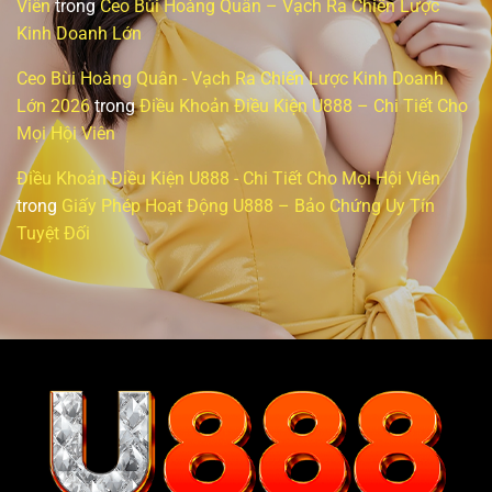
Viên
trong
Ceo Bùi Hoàng Quân – Vạch Ra Chiến Lược
Kinh Doanh Lớn
Ceo Bùi Hoàng Quân - Vạch Ra Chiến Lược Kinh Doanh
Lớn 2026
trong
Điều Khoản Điều Kiện U888 – Chi Tiết Cho
Mọi Hội Viên
Điều Khoản Điều Kiện U888 - Chi Tiết Cho Mọi Hội Viên
trong
Giấy Phép Hoạt Động U888 – Bảo Chứng Uy Tín
Tuyệt Đối