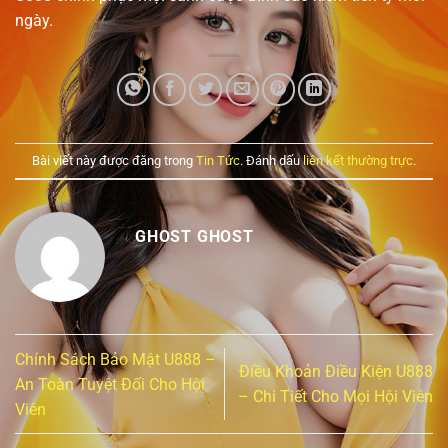
ngày.
Bài viết này được đăng trong
Tin Tức
. Đánh dấu
liên kết thường trực
.
GHOST GHOST
Chính Sách Bảo Mật U888 –
Điều Khoản Điều Kiện U888
An Toàn Tuyệt Đối Cho Hội
– Chi Tiết Cho Mọi Hội Viên
Viên