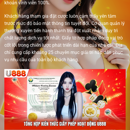
khoản vĩnh viễn 100%.
Khách hàng tham gia đặt cược luôn cảm thấy yên tâm
trước mức độ bảo mật thông tin tuyệt đối. Cơ quan quản lý
thường xuyên tiến hành thanh tra đột xuất nhằm duy trì
chất lượng dịch vụ tốt nhất. Giấy tờ hợp pháp đóng vai trò
cốt lõi trong chiến lược phát triển dài hạn của nhà cái. Địa
chỉ cung cấp khoảng 25 chuyên mục giải trí hấp dẫn phục
vụ nhu cầu của toàn bộ khách hàng.