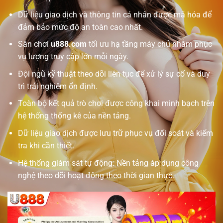
Dữ liệu giao dịch và thông tin cá nhân được mã hóa để
đảm bảo mức độ an toàn cao nhất.
Sân chơi
u888.com
tối ưu hạ tầng máy chủ nhằm phục
vụ lượng truy cập lớn mỗi ngày.
Đội ngũ kỹ thuật theo dõi liên tục để xử lý sự cố và duy
trì trải nghiệm ổn định.
Toàn bộ kết quả trò chơi được công khai minh bạch trên
hệ thống thống kê của nền tảng.
Dữ liệu giao dịch được lưu trữ phục vụ đối soát và kiểm
tra khi cần thiết.
Hệ thống giám sát tự động: Nền tảng áp dụng công
nghệ theo dõi hoạt động theo thời gian thực.