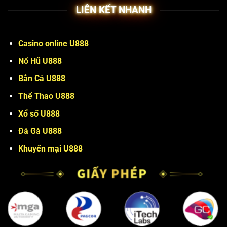
LIÊN KẾT NHANH
Casino online U888
Nổ Hũ U888
Bắn Cá U888
Thể Thao U888
Xổ số U888
Đá Gà U888
Khuyến mại U888