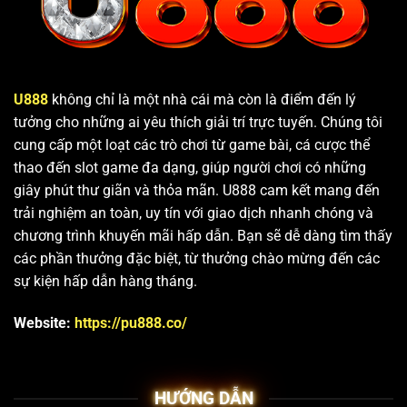
U888
không chỉ là một nhà cái mà còn là điểm đến lý
tưởng cho những ai yêu thích giải trí trực tuyến. Chúng tôi
cung cấp một loạt các trò chơi từ game bài, cá cược thể
thao đến slot game đa dạng, giúp người chơi có những
giây phút thư giãn và thỏa mãn. U888 cam kết mang đến
trải nghiệm an toàn, uy tín với giao dịch nhanh chóng và
chương trình khuyến mãi hấp dẫn. Bạn sẽ dễ dàng tìm thấy
các phần thưởng đặc biệt, từ thưởng chào mừng đến các
sự kiện hấp dẫn hàng tháng.
Website:
https://pu888.co/
HƯỚNG DẪN