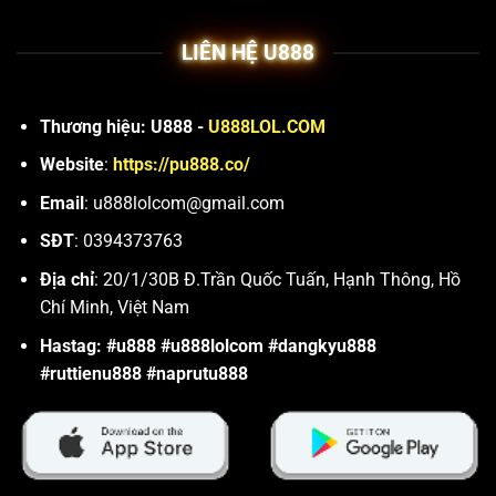
LIÊN HỆ U888
Thương hiệu: U888 -
U888LOL.COM
Website
:
https://pu888.co/
Email
:
u888lolcom@gmail.com
SĐT
: 0394373763
Địa
chỉ
: 20/1/30B Đ.Trần Quốc Tuấn, Hạnh Thông, Hồ
Chí Minh, Việt Nam
Hastag: #u888 #u888lolcom #dangkyu888
#ruttienu888 #naprutu888