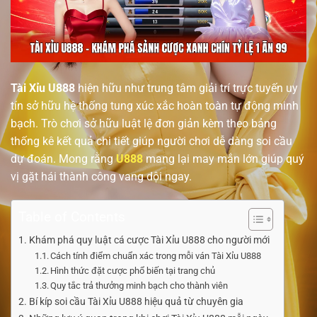
Tài Xỉu U888
hiện hữu như trung tâm giải trí trực tuyến uy
tín sở hữu hệ thống tung xúc xắc hoàn toàn tự động minh
bạch. Trò chơi sở hữu luật lệ đơn giản kèm theo bảng
thống kê kết quả chi tiết giúp người chơi dễ dàng soi cầu
dự đoán. Mong rằng
U888
mang lại may mắn lớn giúp quý
vị gặt hái thành công vang dội ngay.
Table of Contents
Khám phá quy luật cá cược Tài Xỉu U888 cho người mới
Cách tính điểm chuẩn xác trong mỗi ván Tài Xỉu U888
Hình thức đặt cược phổ biến tại trang chủ
Quy tắc trả thưởng minh bạch cho thành viên
Bí kíp soi cầu Tài Xỉu U888 hiệu quả từ chuyên gia