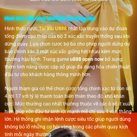
Hình thức đặt cược phổ biến tại trang chủ
Hình thức cược
Tài Xỉu U888
nhất tập trung vào dự đoán
tổng điểm cao thấp của bộ 3 xúc xắc truyền thống sau khi
dừng quay. Lựa chọn cược bộ ba cho phép người dùng dự
báo chính xác 3 mặt xúc xắc giống hệt nhau kèm mức
thưởng hậu hĩnh. Trang game
u888 open now
bổ sung
thêm tính năng cược cặp số giúp đa dạng hóa chiến thuật
đầu tư cho khách hàng thông minh hơn.
Người tham gia có thể chọn cược tổng chính xác từ con số
4 tới 17 với tỷ lệ thanh toán biến thiên theo độ khó khăn
cực. Mức thưởng cao nhất thường thuộc về các ô số ít xuất
hiện giúp vốn đầu tư sinh lời mạnh mẽ chỉ sau 1 ván thắng
lớn. Hệ thống ghi nhận lệnh cược siêu tốc giúp người dùng
không bỏ lỡ những cơ hội vàng trong các phiên quay kịch
tính mỗi ngày thường.